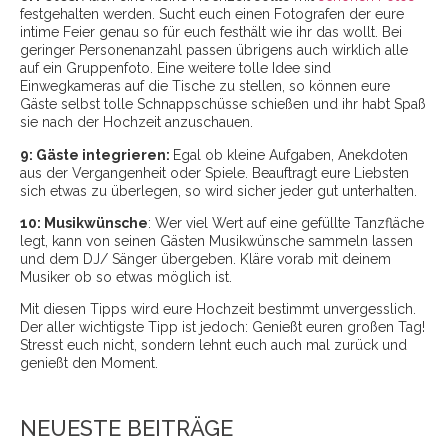
festgehalten werden. Sucht euch einen Fotografen der eure
intime Feier genau so für euch festhält wie ihr das wollt. Bei
geringer Personenanzahl passen übrigens auch wirklich alle
auf ein Gruppenfoto. Eine weitere tolle Idee sind
Einwegkameras auf die Tische zu stellen, so können eure
Gäste selbst tolle Schnappschüsse schießen und ihr habt Spaß
sie nach der Hochzeit anzuschauen.
9: Gäste integrieren:
Egal ob kleine Aufgaben, Anekdoten
aus der Vergangenheit oder Spiele. Beauftragt eure Liebsten
sich etwas zu überlegen, so wird sicher jeder gut unterhalten.
10: Musikwünsche
: Wer viel Wert auf eine gefüllte Tanzfläche
legt, kann von seinen Gästen Musikwünsche sammeln lassen
und dem DJ/ Sänger übergeben. Kläre vorab mit deinem
Musiker ob so etwas möglich ist.
Mit diesen Tipps wird eure Hochzeit bestimmt unvergesslich.
Der aller wichtigste Tipp ist jedoch: Genießt euren großen Tag!
Stresst euch nicht, sondern lehnt euch auch mal zurück und
genießt den Moment.
NEUESTE BEITRÄGE