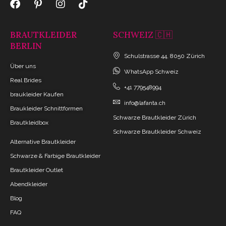
BRAUTKLEIDER
SCHWEIZ 🇨🇭
BERLIN
Schulstrasse 44, 8050 Zürich
Über uns
WhatsApp Schweiz
Real Brides
+41 779548994
braukleider Kaufen
info@lafanta.ch
Braukleider Schnittformen
Schwarze Brautkleider Zürich
Brautkleidbox
Schwarze Brautkleider Schweiz
Alternative Brautkleider
Schwarze & Farbige Brautkleider
Brautkleider Outlet
Abendkleider
Blog
FAQ