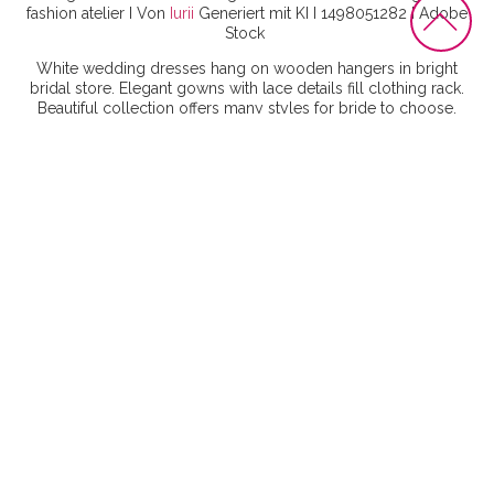
fashion atelier I
Von
Iurii
Generiert mit KI I 1498051282 I
Adobe
Stock
White wedding dresses hang on wooden hangers in bright
bridal store. Elegant gowns with lace details fill clothing rack.
Beautiful collection offers many styles for bride to choose.
Blurry chandelier I
Von
miss irine I Generiert mit KI I
1892642699 I
Adobe Stock
Plus size model get prepared to runway fashion show by
make up artist. Black and white backstage concept I
Von
AnnaDemy I
366726984 I
Adobe Stock
A Black woman in a dramatic, floor-length gown with black
lace bodice and a crimson-red, full skirt. She is posed in
profile against a dark, smoky background, her gaze directed
away I
Von
Maman I
Generiert mit KI I 1524613579 I
Adobe
Stock
Happy bride and bridesmaid shopping for wedding dresses in
a stylish boutique, celebrating the joy of choice I
Von
Andrii
Zastrozhnov I
Generiert mit KI I 726768361
I Adobe Stock
Black wedding dress fabric texture detailed closeup I
Von
Irina
I 1525719521 I Generiert mit KI
I Adobe Stock