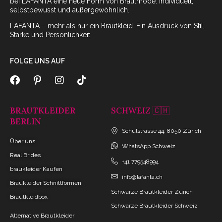
bei LAFANTA eine neue Form von Brautmode: individuell,
selbstbewusst und außergewöhnlich.
LAFANTA – mehr als nur ein Brautkleid. Ein Ausdruck von Stil,
Stärke und Persönlichkeit.
FOLGE UNS AUF
BRAUTKLEIDER
SCHWEIZ 🇨🇭
BERLIN
Schulstrasse 44, 8050 Zürich
Über uns
WhatsApp Schweiz
Real Brides
+41 779548994
braukleider Kaufen
info@lafanta.ch
Braukleider Schnittformen
Schwarze Brautkleider Zürich
Brautkleidbox
Schwarze Brautkleider Schweiz
Alternative Brautkleider