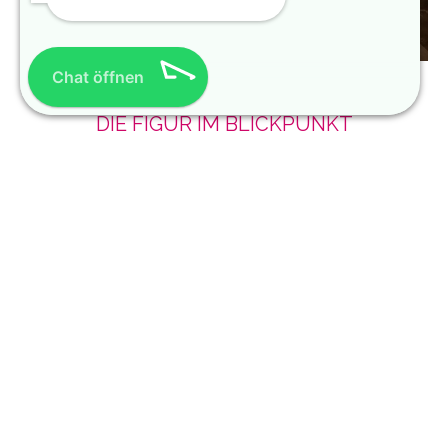
Chat öffnen
DIE FIGUR IM BLICKPUNKT
MEERJUNGFRAU BRAUTKLEIDER
BERLIN – DIE MAGIE DER
SILHOUETTE
Meerjungfrau Brautkleider gehören zu den beliebtesten
Schnitten für Bräute, die ihre Figur betonen möchten. Die
schmale Linienführung formt eine definierte Silhouette,
hebt die Taille hervor und sorgt für eine elegante
Haltung. Gleichzeitig wirkt der Schnitt sehr hochwertig
und feminin und eignet sich besonders für stilvolle
Hochzeiten am Abend oder in eleganten Locations.
Auch Curvy Bräute finden bei uns passende
Meerjungfrau Brautkleider in Berlin. Durch durchdachte