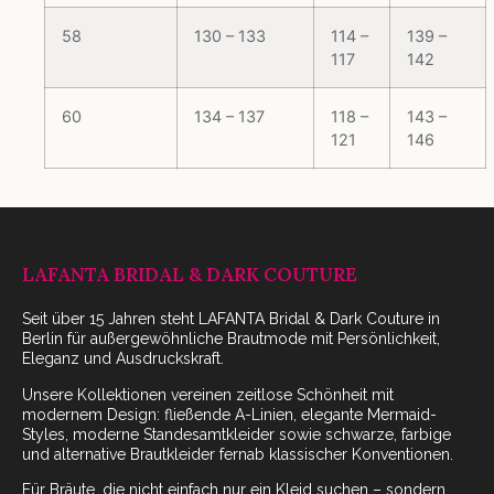
58
130 – 133
114 –
139 –
117
142
60
134 – 137
118 –
143 –
121
146
LAFANTA BRIDAL & DARK COUTURE
Seit über 15 Jahren steht LAFANTA Bridal & Dark Couture in
Berlin für außergewöhnliche Brautmode mit Persönlichkeit,
Eleganz und Ausdruckskraft.
Unsere Kollektionen vereinen zeitlose Schönheit mit
modernem Design: fließende A-Linien, elegante Mermaid-
Styles, moderne Standesamtkleider sowie schwarze, farbige
und alternative Brautkleider fernab klassischer Konventionen.
Für Bräute, die nicht einfach nur ein Kleid suchen – sondern