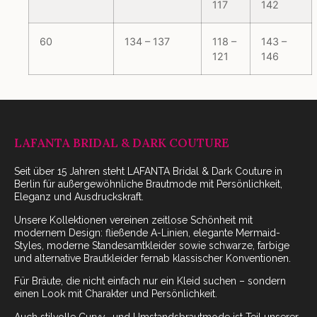
117
142
60
134 – 137
118 –
143 –
121
146
LAFANTA BRIDAL & DARK COUTURE
Seit über 15 Jahren steht LAFANTA Bridal & Dark Couture in
Berlin für außergewöhnliche Brautmode mit Persönlichkeit,
Eleganz und Ausdruckskraft.
Unsere Kollektionen vereinen zeitlose Schönheit mit
modernem Design: fließende A-Linien, elegante Mermaid-
Styles, moderne Standesamtkleider sowie schwarze, farbige
und alternative Brautkleider fernab klassischer Konventionen.
Für Bräute, die nicht einfach nur ein Kleid suchen – sondern
einen Look mit Charakter und Persönlichkeit.
Auch stilvolle Curvy- und Umstandsbrautmode ist Teil unserer