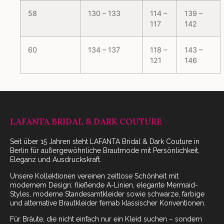
58
130 – 133
114 –
139 –
117
142
60
134 – 137
118 –
143 –
121
146
LAFANTA BRIDAL & DARK COUTURE
Seit über 15 Jahren steht LAFANTA Bridal & Dark Couture in
Berlin für außergewöhnliche Brautmode mit Persönlichkeit,
Eleganz und Ausdruckskraft.
Unsere Kollektionen vereinen zeitlose Schönheit mit
modernem Design: fließende A-Linien, elegante Mermaid-
Styles, moderne Standesamtkleider sowie schwarze, farbige
und alternative Brautkleider fernab klassischer Konventionen.
Für Bräute, die nicht einfach nur ein Kleid suchen – sondern