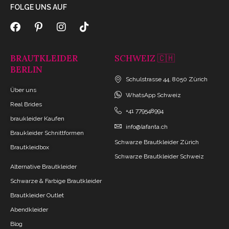
FOLGE UNS AUF
BRAUTKLEIDER
SCHWEIZ 🇨🇭
BERLIN
Schulstrasse 44, 8050 Zürich
Über uns
WhatsApp Schweiz
Real Brides
+41 779548994
braukleider Kaufen
info@lafanta.ch
Braukleider Schnittformen
Schwarze Brautkleider Zürich
Brautkleidbox
Schwarze Brautkleider Schweiz
Alternative Brautkleider
Schwarze & Farbige Brautkleider
Brautkleider Outlet
Abendkleider
Blog