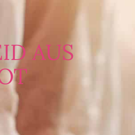
ID AUS
OOT