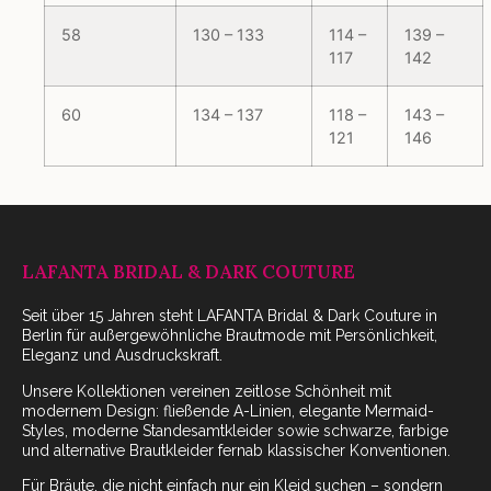
58
130 – 133
114 –
139 –
117
142
60
134 – 137
118 –
143 –
121
146
LAFANTA BRIDAL & DARK COUTURE
Seit über 15 Jahren steht LAFANTA Bridal & Dark Couture in
Berlin für außergewöhnliche Brautmode mit Persönlichkeit,
Eleganz und Ausdruckskraft.
Unsere Kollektionen vereinen zeitlose Schönheit mit
modernem Design: fließende A-Linien, elegante Mermaid-
Styles, moderne Standesamtkleider sowie schwarze, farbige
und alternative Brautkleider fernab klassischer Konventionen.
Für Bräute, die nicht einfach nur ein Kleid suchen – sondern