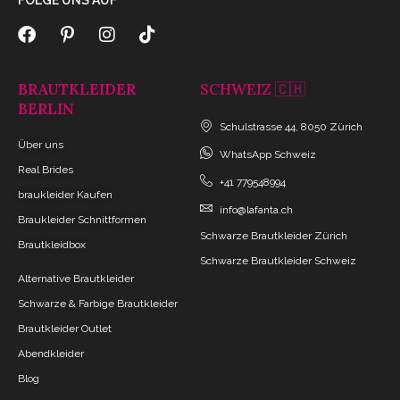
FOLGE UNS AUF
BRAUTKLEIDER
SCHWEIZ 🇨🇭
BERLIN
Schulstrasse 44, 8050 Zürich
Über uns
WhatsApp Schweiz
Real Brides
+41 779548994
braukleider Kaufen
info@lafanta.ch
Braukleider Schnittformen
Schwarze Brautkleider Zürich
Brautkleidbox
Schwarze Brautkleider Schweiz
Alternative Brautkleider
Schwarze & Farbige Brautkleider
Brautkleider Outlet
Abendkleider
Blog