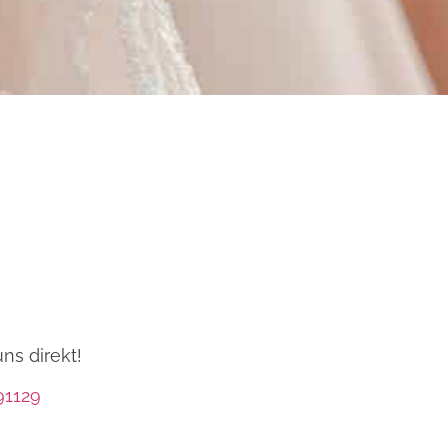
uns direkt!
91129