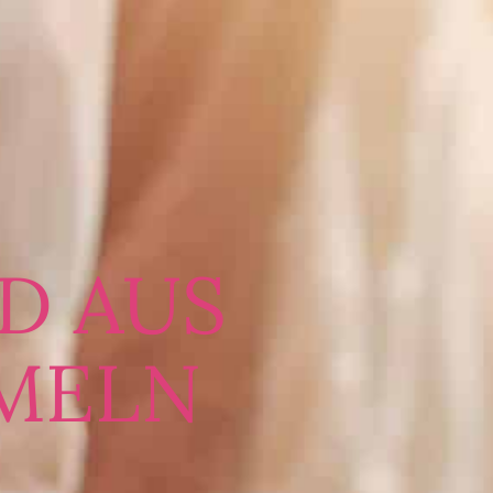
D AUS
RMELN