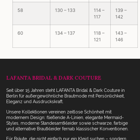
58
130 – 133
114 –
139 –
117
142
60
134 – 137
118 –
143 –
121
146
LAFANTA BRIDAL & DARK COUTURE
Seit über 15 Jahren steht LAFANTA Bridal & Dark Couture in
Berlin für außergewöhnliche Brautmode mit Persönlichkeit,
Eleganz und Ausdruckskraft.
Unsere Kollektionen vereinen zeitlose Schönheit mit
modernem Design: fließende A-Linien, elegante Mermaid-
Styles, moderne Standesamtkleider sowie schwarze, farbige
und alternative Brautkleider fernab klassischer Konventionen.
Für Bräute, die nicht einfach nur ein Kleid suchen – sondern