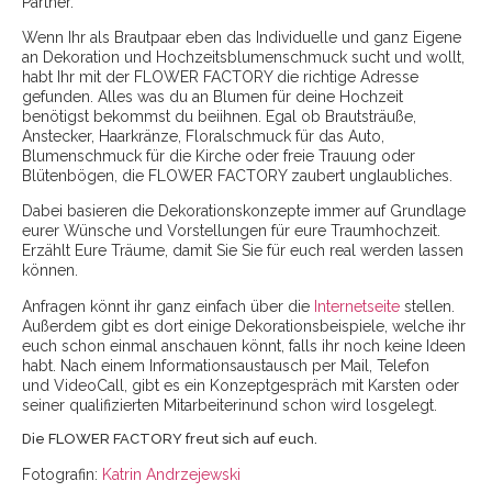
Partner.
Wenn Ihr als Brautpaar eben das Individuelle und ganz Eigene
an Dekoration und Hochzeitsblumenschmuck sucht und wollt,
habt Ihr mit der FLOWER FACTORY die richtige Adresse
gefunden. Alles was du an Blumen für deine Hochzeit
benötigst bekommst du beiihnen. Egal ob Brautsträuße,
Anstecker, Haarkränze, Floralschmuck für das Auto,
Blumenschmuck für die Kirche oder freie Trauung oder
Blütenbögen, die FLOWER FACTORY zaubert unglaubliches.
Dabei basieren die Dekorationskonzepte immer auf Grundlage
eurer Wünsche und Vorstellungen für eure Traumhochzeit.
Erzählt Eure Träume, damit Sie Sie für euch real werden lassen
können.
Anfragen könnt ihr ganz einfach über die
Internetseite
stellen.
Außerdem gibt es dort einige Dekorationsbeispiele, welche ihr
euch schon einmal anschauen könnt, falls ihr noch keine Ideen
habt. Nach einem Informationsaustausch per Mail, Telefon
und VideoCall, gibt es ein Konzeptgespräch mit Karsten oder
seiner qualifizierten Mitarbeiterinund schon wird losgelegt.
Die FLOWER FACTORY freut sich auf euch.
Fotografin:
Katrin Andrzejewski