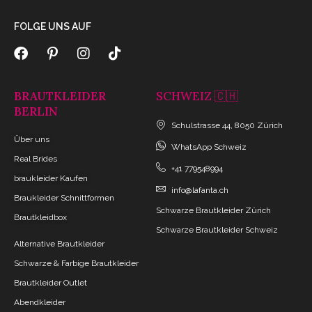
FOLGE UNS AUF
BRAUTKLEIDER
SCHWEIZ 🇨🇭
BERLIN
Schulstrasse 44, 8050 Zürich
Über uns
WhatsApp Schweiz
Real Brides
+41 779548994
braukleider Kaufen
info@lafanta.ch
Braukleider Schnittformen
Schwarze Brautkleider Zürich
Brautkleidbox
Schwarze Brautkleider Schweiz
Alternative Brautkleider
Schwarze & Farbige Brautkleider
Brautkleider Outlet
Abendkleider