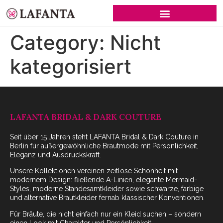
A-LINE WEDDING DRESSES
Category:
Nicht
kategorisiert
LAFANTA BRIDAL & DARK COUTURE
Seit über 15 Jahren steht LAFANTA Bridal & Dark Couture in
Berlin für außergewöhnliche Brautmode mit Persönlichkeit,
Eleganz und Ausdruckskraft.
Unsere Kollektionen vereinen zeitlose Schönheit mit
modernem Design: fließende A-Linien, elegante Mermaid-
Styles, moderne Standesamtkleider sowie schwarze, farbige
und alternative Brautkleider fernab klassischer Konventionen.
Für Bräute, die nicht einfach nur ein Kleid suchen – sondern
einen Look mit Charakter und Persönlichkeit.