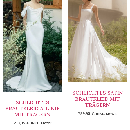
SCHLICHTES SATIN
BRAUTKLEID MIT
SCHLICHTES
TRÄGERN
BRAUTKLEID A-LINIE
799,95
€
MIT TRÄGERN
INKL. MWST.
599,95
€
INKL. MWST.