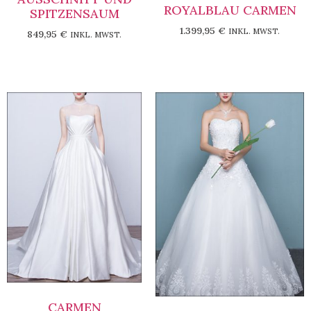
ROYALBLAU CARMEN
SPITZENSAUM
1.399,95
€
INKL. MWST.
849,95
€
INKL. MWST.
CARMEN