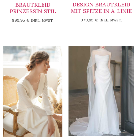
DESIGN BRAUTKLEID
BRAUTKLEID
MIT SPITZE IN A-LINIE
PRINZESSIN STIL
979,95
€
899,95
€
INKL. MWST.
INKL. MWST.